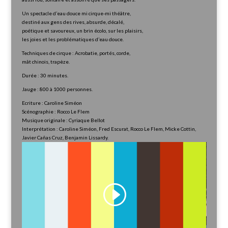
Un spectacle d’eau douce mi cirque-mi théâtre,
destiné aux gens des rives, absurde, décalé,
poétique et savoureux, un brin écolo, sur les plaisirs,
les joies et les problématiques d’eau douce.
Techniques de cirque : Acrobatie, portés, corde,
mât chinois, trapèze.
Durée : 30 minutes.
Jauge : 800 à 1000 personnes.
Ecriture : Caroline Siméon
Scénographie : Rocco Le Flem
Musique originale : Cyriaque Bellot
Interprétation : Caroline Siméon, Fred Escurat, Rocco Le Flem, Micke Cottin,
Javier Cañas Cruz, Benjamin Lissardy.