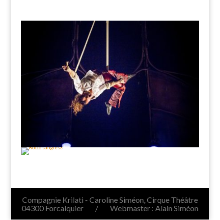
Compagnie Krilati - Caroline Siméon, Cirque Théâtre
04300 Forcalquier / Webmaster : Alain Siméon